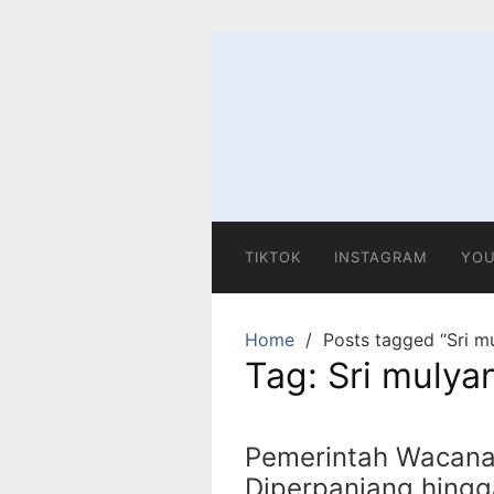
Skip
to
content
TIKTOK
INSTAGRAM
YOU
Home
Posts tagged “Sri mu
Tag:
Sri mulyan
Pemerintah Wacana
Diperpanjang hing