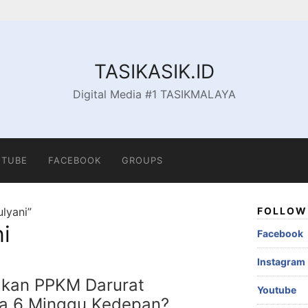
TASIKASIK.ID
Digital Media #1 TASIKMALAYA
TUBE
FACEBOOK
GROUPS
lyani”
FOLLOW 
i
Facebook
Instagram
kan PPKM Darurat
Youtube
ga 6 Minggu Kedepan?