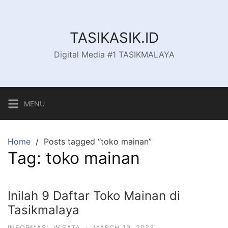
Skip
to
content
TASIKASIK.ID
Digital Media #1 TASIKMALAYA
MENU
Home
Posts tagged “toko mainan”
Tag:
toko mainan
Inilah 9 Daftar Toko Mainan di
Tasikmalaya
INFORMASI
,
WISATA
·
MARCH 19, 2023