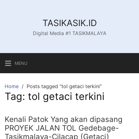
Skip
to
content
TASIKASIK.ID
Digital Media #1 TASIKMALAYA
MENU
Home
Posts tagged “tol getaci terkini”
Tag:
tol getaci terkini
Kenali Patok Yang akan dipasang
PROYEK JALAN TOL Gedebage-
Tasikmalaya-Cilacap (Getaci)