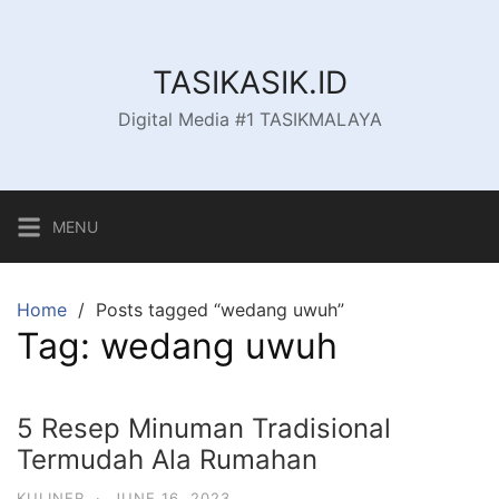
Skip
to
content
TASIKASIK.ID
Digital Media #1 TASIKMALAYA
MENU
Home
Posts tagged “wedang uwuh”
Tag:
wedang uwuh
5 Resep Minuman Tradisional
Termudah Ala Rumahan
KULINER
·
JUNE 16, 2023