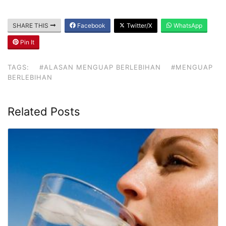
SHARE THIS
Facebook
Twitter/X
WhatsApp
Pin It
TAGS:
#ALASAN MENGUAP BERLEBIHAN
#MENGUAP
BERLEBIHAN
Related Posts