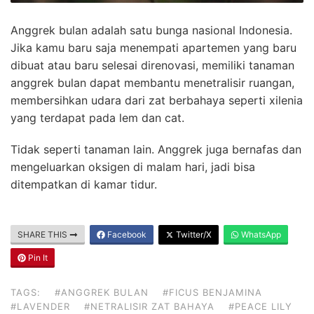
Anggrek bulan adalah satu bunga nasional Indonesia.
Jika kamu baru saja menempati apartemen yang baru
dibuat atau baru selesai direnovasi, memiliki tanaman
anggrek bulan dapat membantu menetralisir ruangan,
membersihkan udara dari zat berbahaya seperti xilenia
yang terdapat pada lem dan cat.
Tidak seperti tanaman lain. Anggrek juga bernafas dan
mengeluarkan oksigen di malam hari, jadi bisa
ditempatkan di kamar tidur.
SHARE THIS
Facebook
Twitter/X
WhatsApp
Pin It
TAGS:
#ANGGREK BULAN
#FICUS BENJAMINA
#LAVENDER
#NETRALISIR ZAT BAHAYA
#PEACE LILY