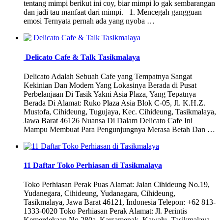
tentang mimpi berikut ini coy, biar mimpi lo gak sembarangan
dan jadi tau manfaat dari mimpi. 1. Mencegah gangguan
emosi Ternyata pernah ada yang nyoba …
Delicato Cafe & Talk Tasikmalaya
Delicato Adalah Sebuah Cafe yang Tempatnya Sangat
Kekinian Dan Modern Yang Lokasinya Berada di Pusat
Perbelanjaan Di Tasik Yakni Asia Plaza, Yang Tepatnya
Berada Di Alamat: Ruko Plaza Asia Blok C-05, Jl. K.H.Z.
Mustofa, Cihideung, Tugujaya, Kec. Cihideung, Tasikmalaya,
Jawa Barat 46126 Nuansa Di Dalam Delicato Cafe Ini
Mampu Membuat Para Pengunjungnya Merasa Betah Dan …
11 Daftar Toko Perhiasan di Tasikmalaya
Toko Perhiasan Perak Puas Alamat: Jalan Cihideung No.19,
Yudanegara, Cihideung, Yudanagara, Cihideung,
Tasikmalaya, Jawa Barat 46121, Indonesia Telepon: +62 813-
1333-0020 Toko Perhiasan Perak Alamat: Jl. Perintis
Kemerdekaan No.280a, Karsamenak, Kawalu, Tasikmalaya,