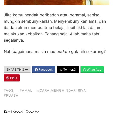
Jika kamu hendak beribadah atau beramal, sebisa
mungkin sembunyikanlah. Menyembunyikan amal dan
ibadah akan membuatmu belajar lebih ikhlas dalam
melakukan kebaikan. Tenang saja, Allah maha tahu
segalanya.
Nah bagaimana masih mau
update
gak nih sekarang?
SHARE THIS
Facebook
Twitter/X
WhatsApp
Pin It
TAGS:
#AMAL
#CARA MENGHINDARI RIYA
#PUASA
Related Posts