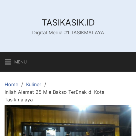
Skip
to
content
TASIKASIK.ID
Digital Media #1 TASIKMALAYA
MENU
Home
Kuliner
Inilah Alamat 25 Mie Bakso TerEnak di Kota
Tasikmalaya