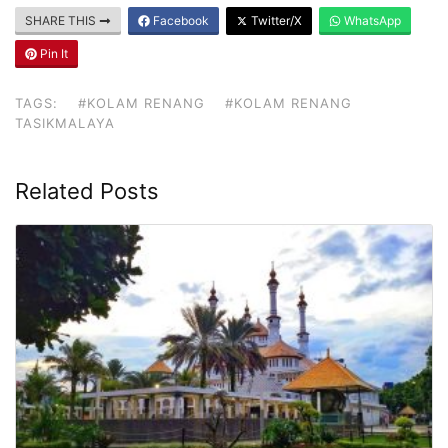
SHARE THIS
Facebook
Twitter/X
WhatsApp
Pin It
TAGS:
#KOLAM RENANG
#KOLAM RENANG
TASIKMALAYA
Related Posts