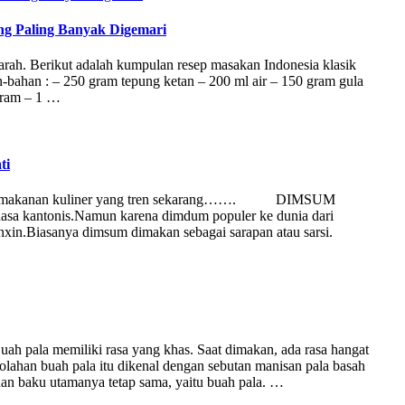
ng Paling Banyak Digemari
jarah. Berikut adalah kumpulan resep masakan Indonesia klasik
bahan : – 250 gram tepung ketan – 200 ml air – 150 gram gula
garam – 1 …
ti
berapa makanan kuliner yang tren sekarang……. DIMSUM
ahasa kantonis.Namun karena dimdum populer ke dunia dari
nxin.Biasanya dimsum dimakan sebagai sarapan atau sarsi.
ah pala memiliki rasa yang khas. Saat dimakan, ada rasa hangat
olahan buah pala itu dikenal dengan sebutan manisan pala basah
han baku utamanya tetap sama, yaitu buah pala. …