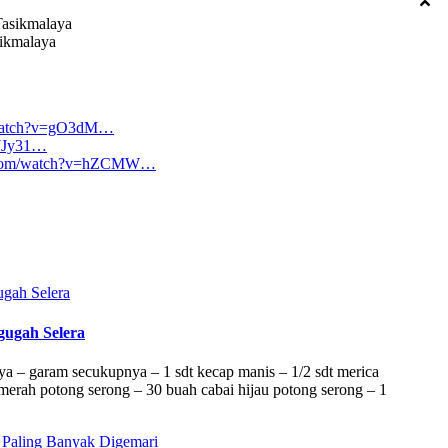
ikmalaya
/watch?v=gO3dM…
=WJy31…
e.com/watch?v=hZCMW…
gugah Selera
a – garam secukupnya – 1 sdt kecap manis – 1/2 sdt merica
erah potong serong – 30 buah cabai hijau potong serong – 1