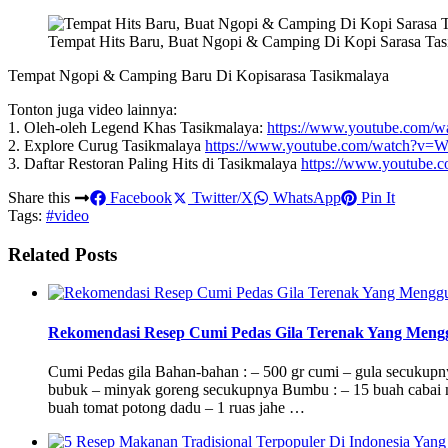
Tempat Hits Baru, Buat Ngopi & Camping Di Kopi Sarasa Tas
Tempat Ngopi & Camping Baru Di Kopisarasa Tasikmalaya
Tonton juga video lainnya:
1. Oleh-oleh Legend Khas Tasikmalaya:
https://www.youtube.com
2. Explore Curug Tasikmalaya
https://www.youtube.com/watch?v
3. Daftar Restoran Paling Hits di Tasikmalaya
https://www.youtub
Share this
Facebook
Twitter/X
WhatsApp
Pin It
Tags:
#video
Related Posts
Rekomendasi Resep Cumi Pedas Gila Terenak Yang Meng
Cumi Pedas gila Bahan-bahan : – 500 gr cumi – gula secukupny
bubuk – minyak goreng secukupnya Bumbu : – 15 buah cabai m
buah tomat potong dadu – 1 ruas jahe …