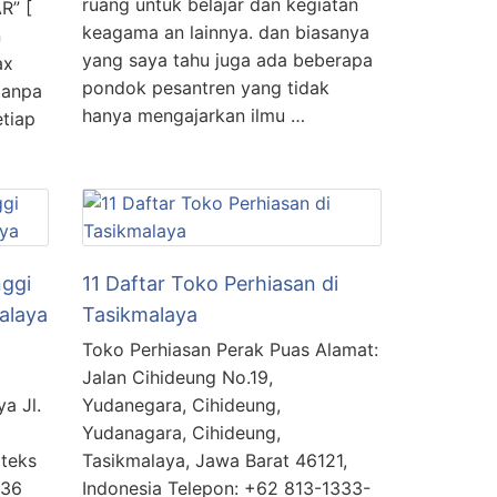
ruang untuk belajar dan kegiatan
R” [
keagama an lainnya. dan biasanya
n
yang saya tahu juga ada beberapa
ax
pondok pesantren yang tidak
tanpa
hanya mengajarkan ilmu …
tiap
nggi
11 Daftar Toko Perhiasan di
alaya
Tasikmalaya
Toko Perhiasan Perak Puas Alamat:
Jalan Cihideung No.19,
a Jl.
Yudanegara, Cihideung,
Yudanagara, Cihideung,
lteks
Tasikmalaya, Jawa Barat 46121,
.36
Indonesia Telepon: +62 813-1333-