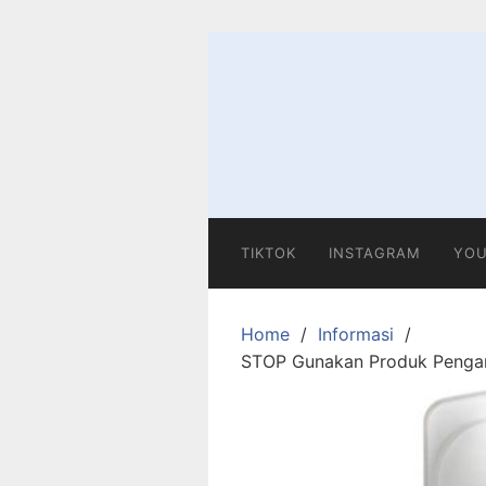
Skip
to
content
TIKTOK
INSTAGRAM
YOU
Home
Informasi
STOP Gunakan Produk Pengan