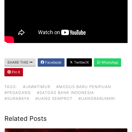
SHARE THIS
Facebook
Twitter/X
WhatsApp
Pin It
TAGS:
#JAWATIMUR
#MODUS BARU PENIPUAN
#PEDAGANG
#SATGAS BANK INDONESIA
#SURABAYA
#UANG SEMPROT
#UANGBARUNKRI
Related Posts