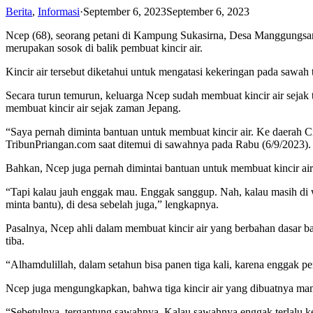
Berita
,
Informasi
·
September 6, 2023
September 6, 2023
Ncep (68), seorang petani di Kampung Sukasirna, Desa Manggungsar
merupakan sosok di balik pembuat kincir air.
Kincir air tersebut diketahui untuk mengatasi kekeringan pada sawah 
Secara turun temurun, keluarga Ncep sudah membuat kincir air sejak
membuat kincir air sejak zaman Jepang.
“Saya pernah diminta bantuan untuk membuat kincir air. Ke daerah 
TribunPriangan.com saat ditemui di sawahnya pada Rabu (6/9/2023).
Bahkan, Ncep juga pernah dimintai bantuan untuk membuat kincir ai
“Tapi kalau jauh enggak mau. Enggak sanggup. Nah, kalau masih di
minta bantu), di desa sebelah juga,” lengkapnya.
Pasalnya, Ncep ahli dalam membuat kincir air yang berbahan dasar
tiba.
“Alhamdulillah, dalam setahun bisa panen tiga kali, karena enggak p
Ncep juga mengungkapkan, bahwa tiga kincir air yang dibuatnya mam
“Sebetulnya, tergantung sawahnya. Kalau sawahnya enggak terlalu keri