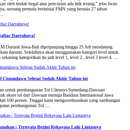
 oleh tindak begal atau pencurian ada titik terang,” jelas Iwan
ya, seorang pemuda berinisial FMN yang berusia 27 tahun
 …
aftar Daerahnya!
KM Darurat Jawa-Bali diperpanjang hingga 25 Juli mendatang.
 kata darurat. Setelahnya akan menggunakan kategori level untuk
sekarang kategorikan itu jadi level 1, level 2 , level 3 level 4. …
l Cisumdawu Selesai Sudah Akhir Tahun ini
ahan untuk pembangunan Tol Cileunyi-Sumedang-Dawuan
uk akses tol dari Dawuan menuju Bandara Internasional Jawa
 sudah 100 persen. Tinggal kami mengoordinasikan yang sambungan
cepatan pembangunan Tol …
nakan | Ternyata Begini Rekayasa Lalu Lintasnya