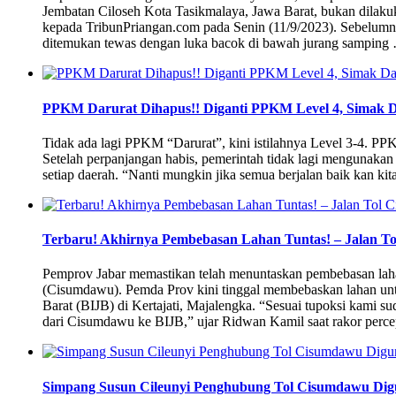
Jembatan Ciloseh Kota Tasikmalaya, Jawa Barat, bukan dilakukan
kepada TribunPriangan.com pada Senin (11/9/2023). Sebelumn
ditemukan tewas dengan luka bacok di bawah jurang samping
PPKM Darurat Dihapus!! Diganti PPKM Level 4, Simak D
Tidak ada lagi PPKM “Darurat”, kini istilahnya Level 3-4. PP
Setelah perpanjangan habis, pemerintah tidak lagi mengunakan
setiap daerah. “Nanti mungkin jika semua berjalan baik kan kita 
Terbaru! Akhirnya Pembebasan Lahan Tuntas! – Jalan To
Pemprov Jabar memastikan telah menuntaskan pembebasan l
(Cisumdawu). Pemda Prov kini tinggal membebaskan lahan unt
Barat (BIJB) di Kertajati, Majalengka. “Sesuai tupoksi kami
dari Cisumdawu ke BIJB,” ujar Ridwan Kamil saat rakor per
Simpang Susun Cileunyi Penghubung Tol Cisumdawu Digu