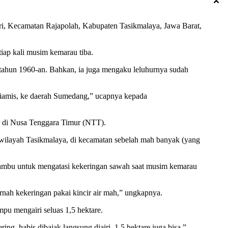
i, Kecamatan Rajapolah, Kabupaten Tasikmalaya, Jawa Barat,
tiap kali musim kemarau tiba.
 tahun 1960-an. Bahkan, ia juga mengaku leluhurnya sudah
Ciamis, ke daerah Sumedang,” ucapnya kepada
r di Nusa Tenggara Timur (NTT).
 wilayah Tasikmalaya, di kecamatan sebelah mah banyak (yang
 bambu untuk mengatasi kekeringan sawah saat musim kemarau
ernah kekeringan pakai kincir air mah,” ungkapnya.
pu mengairi seluas 1,5 hektare.
ng, habis dibajak langsung diairi, 1,5 hektare juga bisa,”