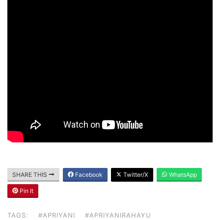
SHARE THIS
Facebook
Twitter/X
WhatsApp
Pin It
TAGS:
#APRIYANI
#APRIYANIRAHAYU