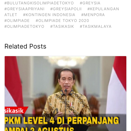
#BULUTANGKISOLIMPIADETOKYO
#GREYSIA
#GREYSIAAPRIYANI
#GREYSIAPOLII
#KEPULANGAN
ATLET
#KONTINGEN INDONESIA
#MENPORA
#OLIMPIADE
#OLIMPIADE TOKYO 2020
#OLIMPIADETOKYO
#TASIKASIK
#TASIKMALAYA
Related Posts