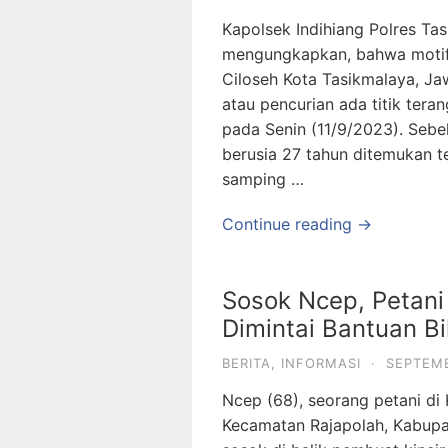
Kapolsek Indihiang Polres Ta
mengungkapkan, bahwa motif
Ciloseh Kota Tasikmalaya, Ja
atau pencurian ada titik tera
pada Senin (11/9/2023). Seb
berusia 27 tahun ditemukan 
samping …
Continue reading →
Sosok Ncep, Petani
Dimintai Bantuan Bi
BERITA
,
INFORMASI
·
SEPTEMB
Ncep (68), seorang petani d
Kecamatan Rajapolah, Kabupa