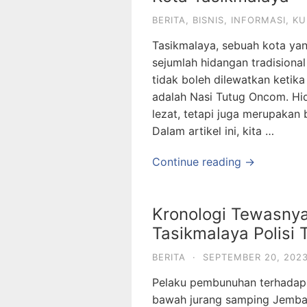
BERITA
,
BISNIS
,
INFORMASI
,
KU
Tasikmalaya, sebuah kota yan
sejumlah hidangan tradisional
tidak boleh dilewatkan ketik
adalah Nasi Tutug Oncom. Hi
lezat, tetapi juga merupakan b
Dalam artikel ini, kita …
Continue reading →
Kronologi Tewasny
Tasikmalaya Polisi
BERITA
·
SEPTEMBER 20, 202
Pelaku pembunuhan terhadap 
bawah jurang samping Jembat