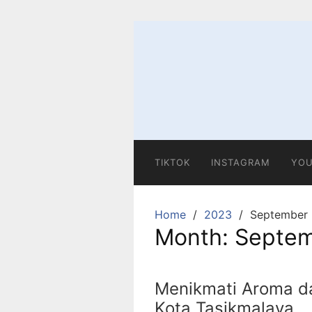
Skip
to
content
TIKTOK
INSTAGRAM
YOU
Home
2023
September
Month:
Septem
Menikmati Aroma d
Kota Tasikmalaya