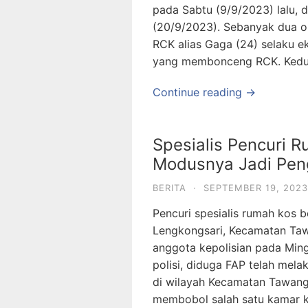
pada Sabtu (9/9/2023) lalu, 
(20/9/2023). Sebanyak dua or
RCK alias Gaga (24) selaku ek
yang membonceng RCK. Kedu
Continue reading →
Spesialis Pencuri R
Modusnya Jadi Peng
BERITA
·
SEPTEMBER 19, 2023
Pencuri spesialis rumah kos be
Lengkongsari, Kecamatan Taw
anggota kepolisian pada Mingg
polisi, diduga FAP telah mel
di wilayah Kecamatan Tawang,
membobol salah satu kamar k