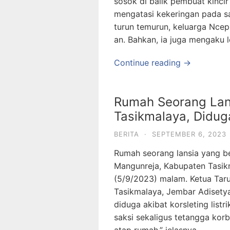
sosok di balik pembuat kincir 
mengatasi kekeringan pada sa
turun temurun, keluarga Ncep
an. Bahkan, ia juga mengaku
Continue reading →
Rumah Seorang Lan
Tasikmalaya, Diduga
BERITA
·
SEPTEMBER 6, 2023
Rumah seorang lansia yang be
Mangunreja, Kabupaten Tasik
(5/9/2023) malam. Ketua Tar
Tasikmalaya, Jembar Adiset
diduga akibat korsleting listr
saksi sekaligus tetangga kor