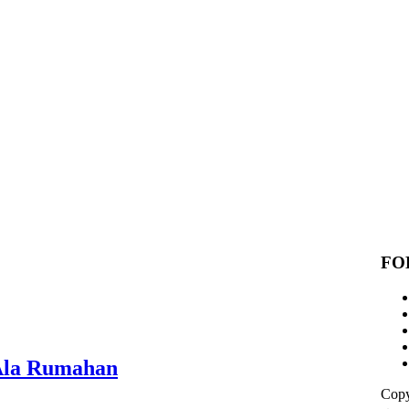
FO
Ala Rumahan
Copy