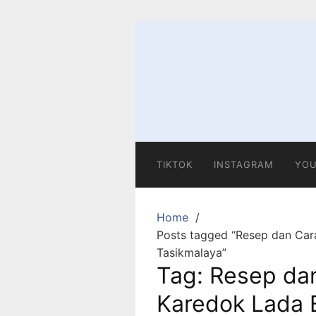
Skip
to
content
TIKTOK
INSTAGRAM
YOU
Home
Posts tagged “Resep dan Ca
Tasikmalaya”
Tag:
Resep da
Karedok Lada 