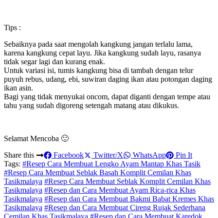
Tips :
Sebaiknya pada saat mengolah kangkung jangan terlalu lama,
karena kangkung cepat layu. Jika kangkung sudah layu, rasanya
tidak segar lagi dan kurang enak.
Untuk variasi isi, tumis kangkung bisa di tambah dengan telur
puyuh rebus, udang, ebi, suwiran daging ikan atau potongan daging
ikan asin.
Bagi yang tidak menyukai oncom, dapat diganti dengan tempe atau
tahu yang sudah digoreng setengah matang atau dikukus.
Selamat Mencoba 🙂
Share this
Facebook
Twitter/X
WhatsApp
Pin It
Tags:
#Resep Cara Membuat Lengko Ayam Mantap Khas Tasik
#Resep Cara Membuat Seblak Basah Komplit Cemilan Khas
Tasikmalaya
#Resep Cara Membuat Seblak Komplit Cemilan Khas
Tasikmalaya
#Resep dan Cara Membuat Ayam Rica-rica Khas
Tasikmalaya
#Resep dan Cara Membuat Bakmi Babat Kremes Khas
Tasikmalaya
#Resep dan Cara Membuat Cireng Rujak Sederhana
Cemilan Khas Tasikmalaya
#Resep dan Cara Membuat Karedok