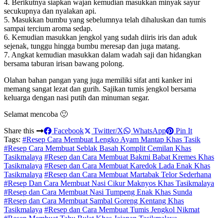
4. Berikutnya siapkan wajan kemudian masukkan minyak sayur
secukupnya dan nyalakan api.
5. Masukkan bumbu yang sebelumnya telah dihaluskan dan tumis
sampai tercium aroma sedap.
6. Kemudian masukkan jengkol yang sudah diiris iris dan aduk
sejenak, tunggu hingga bumbu meresap dan juga matang.
7. Angkat kemudian masukkan dalam wadah saji dan hidangkan
bersama taburan irisan bawang polong.
Olahan bahan pangan yang juga memiliki sifat anti kanker ini
memang sangat lezat dan gurih. Sajikan tumis jengkol bersama
keluarga dengan nasi putih dan minuman segar.
Selamat mencoba 🙂
Share this
Facebook
Twitter/X
WhatsApp
Pin It
Tags:
#Resep Cara Membuat Lengko Ayam Mantap Khas Tasik
#Resep Cara Membuat Seblak Basah Komplit Cemilan Khas
Tasikmalaya
#Resep dan Cara Membuat Bakmi Babat Kremes Khas
Tasikmalaya
#Resep dan Cara Membuat Karedok Lada Enak Khas
Tasikmalaya
#Resep dan Cara Membuat Martabak Telor Sederhana
#Resep Dan Cara Membuat Nasi Cikur Maknyos Khas Tasikmalaya
#Resep dan Cara Membuat Nasi Tumpeng Enak Khas Sunda
#Resep dan Cara Membuat Sambal Goreng Kentang Khas
Tasikmalaya
#Resep dan Cara Membuat Tumis Jengkol Nikmat