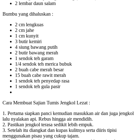
2 lembar daun salam
Bumbu yang dihaluskan :
2 cm lengkuas
2 cm jahe
1 cm kunyit
3 butir kemiri
4 siung bawang putih
2 butir bawang merah
1 sendok teh garam
1/4 sendok teh merica bubuk
2 buah cabe merah besar
15 buah cabe rawit merah
1 sendok teh penyedap rasa
1 sendok teh gula pasir
Cara Membuat Sajian Tumis Jengkol Lezat :
1. Pertama siapkan panci kemudian masukkan air dan juga jengkol
lalu nyalakan api. Rebus hingga air mendidih.
2. Pastikan jengkol terasa sedikit lebih empuk.
3. Setelah itu diangkat dan kupas kulitnya serta diiris tipisi
menggunakan pisau yang cukup tajam.