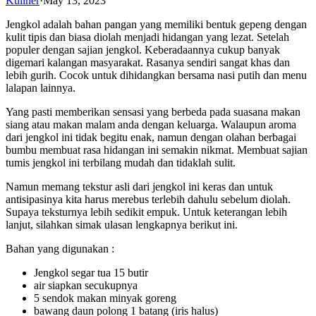
Kuliner
·
May 13, 2023
Jengkol adalah bahan pangan yang memiliki bentuk gepeng dengan
kulit tipis dan biasa diolah menjadi hidangan yang lezat. Setelah
populer dengan sajian jengkol. Keberadaannya cukup banyak
digemari kalangan masyarakat. Rasanya sendiri sangat khas dan
lebih gurih. Cocok untuk dihidangkan bersama nasi putih dan menu
lalapan lainnya.
Yang pasti memberikan sensasi yang berbeda pada suasana makan
siang atau makan malam anda dengan keluarga. Walaupun aroma
dari jengkol ini tidak begitu enak, namun dengan olahan berbagai
bumbu membuat rasa hidangan ini semakin nikmat. Membuat sajian
tumis jengkol ini terbilang mudah dan tidaklah sulit.
Namun memang tekstur asli dari jengkol ini keras dan untuk
antisipasinya kita harus merebus terlebih dahulu sebelum diolah.
Supaya teksturnya lebih sedikit empuk. Untuk keterangan lebih
lanjut, silahkan simak ulasan lengkapnya berikut ini.
Bahan yang digunakan :
Jengkol segar tua 15 butir
air siapkan secukupnya
5 sendok makan minyak goreng
bawang daun polong 1 batang (iris halus)