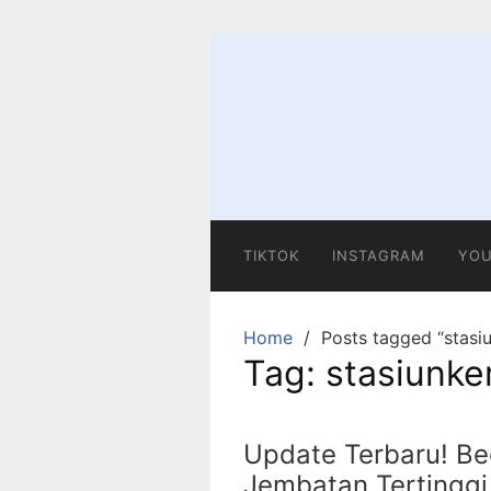
Skip
to
content
TIKTOK
INSTAGRAM
YOU
Home
Posts tagged “stasi
Tag:
stasiunke
Update Terbaru! Beg
Jembatan Tertinggi