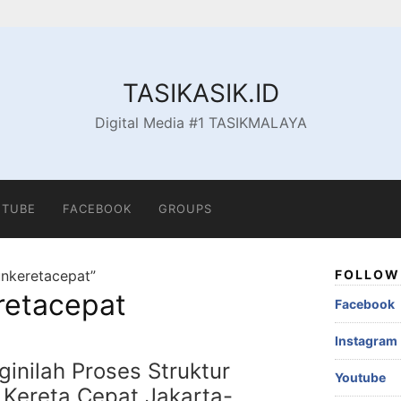
TASIKASIK.ID
Digital Media #1 TASIKMALAYA
TUBE
FACEBOOK
GROUPS
unkeretacepat”
FOLLOW 
retacepat
Facebook
Instagram
inilah Proses Struktur
Youtube
 Kereta Cepat Jakarta-