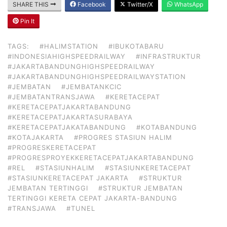
SHARE THIS
Facebook
Twitter/X
WhatsApp
Pin It
TAGS:
#HALIMSTATION
#IBUKOTABARU
#INDONESIAHIGHSPEEDRAILWAY
#INFRASTRUKTUR
#JAKARTABANDUNGHIGHSPEEDRAILWAY
#JAKARTABANDUNGHIGHSPEEDRAILWAYSTATION
#JEMBATAN
#JEMBATANKCIC
#JEMBATANTRANSJAWA
#KERETACEPAT
#KERETACEPATJAKARTABANDUNG
#KERETACEPATJAKARTASURABAYA
#KERETACEPATJAKATABANDUNG
#KOTABANDUNG
#KOTAJAKARTA
#PROGRES STASIUN HALIM
#PROGRESKERETACEPAT
#PROGRESPROYEKKERETACEPATJAKARTABANDUNG
#REL
#STASIUNHALIM
#STASIUNKERETACEPAT
#STASIUNKERETACEPAT JAKARTA
#STRUKTUR
JEMBATAN TERTINGGI
#STRUKTUR JEMBATAN
TERTINGGI KERETA CEPAT JAKARTA-BANDUNG
#TRANSJAWA
#TUNEL