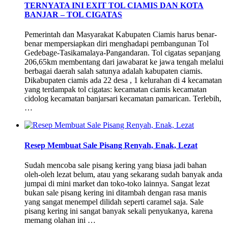
TERNYATA INI EXIT TOL CIAMIS DAN KOTA
BANJAR – TOL CIGATAS
Pemerintah dan Masyarakat Kabupaten Ciamis harus benar-
benar mempersiapkan diri menghadapi pembangunan Tol
Gedebage-Tasikamalaya-Pangandaran. Tol cigatas sepanjang
206,65km membentang dari jawabarat ke jawa tengah melalui
berbagai daerah salah satunya adalah kabupaten ciamis.
Dikabupaten ciamis ada 22 desa , 1 kelurahan di 4 kecamatan
yang terdampak tol cigatas: kecamatan ciamis kecamatan
cidolog kecamatan banjarsari kecamatan pamarican. Terlebih,
…
Resep Membuat Sale Pisang Renyah, Enak, Lezat
Sudah mencoba sale pisang kering yang biasa jadi bahan
oleh-oleh lezat belum, atau yang sekarang sudah banyak anda
jumpai di mini market dan toko-toko lainnya. Sangat lezat
bukan sale pisang kering ini ditambah dengan rasa manis
yang sangat menempel dilidah seperti caramel saja. Sale
pisang kering ini sangat banyak sekali penyukanya, karena
memang olahan ini …