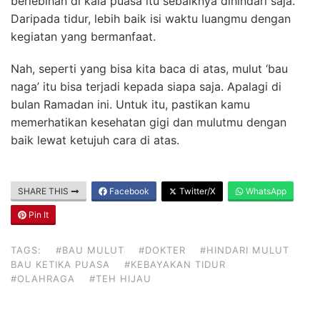
berlebihan di kala puasa itu sebaiknya dihindari saja.
Daripada tidur, lebih baik isi waktu luangmu dengan
kegiatan yang bermanfaat.
Nah, seperti yang bisa kita baca di atas, mulut ‘bau
naga’ itu bisa terjadi kepada siapa saja. Apalagi di
bulan Ramadan ini. Untuk itu, pastikan kamu
memerhatikan kesehatan gigi dan mulutmu dengan
baik lewat ketujuh cara di atas.
SHARE THIS
Facebook
Twitter/X
WhatsApp
Pin It
TAGS:
#BAU MULUT
#DOKTER
#HINDARI MULUT
BAU KETIKA PUASA
#KEBAYAKAN TIDUR
#OLAHRAGA
#TEH HIJAU