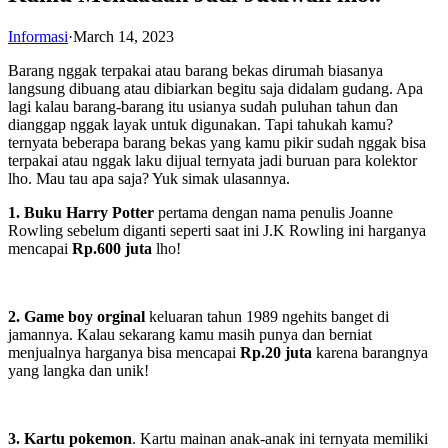
Informasi
·
March 14, 2023
Barang nggak terpakai atau barang bekas dirumah biasanya
langsung dibuang atau dibiarkan begitu saja didalam gudang. Apa
lagi kalau barang-barang itu usianya sudah puluhan tahun dan
dianggap nggak layak untuk digunakan. Tapi tahukah kamu?
ternyata beberapa barang bekas yang kamu pikir sudah nggak bisa
terpakai atau nggak laku dijual ternyata jadi buruan para kolektor
lho. Mau tau apa saja? Yuk simak ulasannya.
1. Buku Harry Potter
pertama dengan nama penulis Joanne
Rowling sebelum diganti seperti saat ini J.K Rowling ini harganya
mencapai
Rp.600 juta
lho!
2. Game boy orginal
keluaran tahun 1989 ngehits banget di
jamannya. Kalau sekarang kamu masih punya dan berniat
menjualnya harganya bisa mencapai
Rp.20 juta
karena barangnya
yang langka dan unik!
3. Kartu pokemon
. Kartu mainan anak-anak ini ternyata memiliki