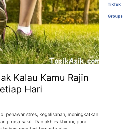
TikTok
Groups
lak Kalau Kamu Rajin
etiap Hari
adi penawar stres, kegelisahan, meningkatkan
gi rasa sakit. Dan akhir-akhir ini, para
a bahwa meditasi ternyata bisa