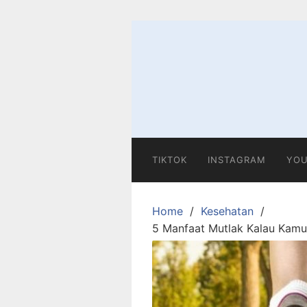
Skip
to
content
TIKTOK
INSTAGRAM
YOU
Home
Kesehatan
5 Manfaat Mutlak Kalau Kamu R