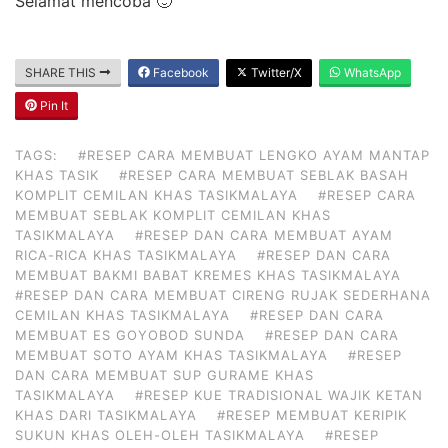
Selamat mencoba 🙂
SHARE THIS
Facebook
Twitter/X
WhatsApp
Pin It
TAGS:
#RESEP CARA MEMBUAT LENGKO AYAM MANTAP
KHAS TASIK
#RESEP CARA MEMBUAT SEBLAK BASAH
KOMPLIT CEMILAN KHAS TASIKMALAYA
#RESEP CARA
MEMBUAT SEBLAK KOMPLIT CEMILAN KHAS
TASIKMALAYA
#RESEP DAN CARA MEMBUAT AYAM
RICA-RICA KHAS TASIKMALAYA
#RESEP DAN CARA
MEMBUAT BAKMI BABAT KREMES KHAS TASIKMALAYA
#RESEP DAN CARA MEMBUAT CIRENG RUJAK SEDERHANA
CEMILAN KHAS TASIKMALAYA
#RESEP DAN CARA
MEMBUAT ES GOYOBOD SUNDA
#RESEP DAN CARA
MEMBUAT SOTO AYAM KHAS TASIKMALAYA
#RESEP
DAN CARA MEMBUAT SUP GURAME KHAS
TASIKMALAYA
#RESEP KUE TRADISIONAL WAJIK KETAN
KHAS DARI TASIKMALAYA
#RESEP MEMBUAT KERIPIK
SUKUN KHAS OLEH-OLEH TASIKMALAYA
#RESEP