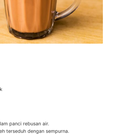
a
k
lam panci rebusan air.
teh terseduh dengan sempurna.