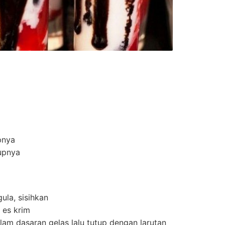
pnya
upnya
gula, sisihkan
 es krim
lam dasaran gelas lalu tutup dengan larutan