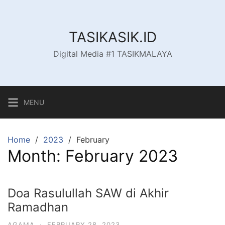
Skip
to
content
TASIKASIK.ID
Digital Media #1 TASIKMALAYA
MENU
Home
2023
February
Month:
February 2023
Doa Rasulullah SAW di Akhir
Ramadhan
AGAMA
·
FEBRUARY 28, 2023