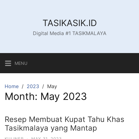
Skip
to
content
TASIKASIK.ID
Digital Media #1 TASIKMALAYA
MENU
Home
2023
May
Month:
May 2023
Resep Membuat Kupat Tahu Khas
Tasikmalaya yang Mantap
KULINER
·
MAY 31, 2023