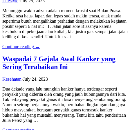
Lifestyle
·
July 25, 2023
Menunggu waktu adzan adalah momen krusial saat Bulan Puasa.
Ketika rasa haus, lapar, dan lepas sudah makin terasa, anak muda
sepertimu butuh mengalihkan perhatian dengan melakukan kegiatan
positif seperti 6 hal ini: 1. Jalan-jalan sore Biasanya karena
kesibukan di pekerjaan atau kuliah, kita justru gak sempat jalan-jalan
keliling di kota sendiri. Untuk itu saat …
Continue reading →
Waspadai 7 Gejala Awal Kanker yang
Sering Terabaikan Ini
Kesehatan
·
July 24, 2023
Dua dekade yang lalu mungkin kanker hanya terdengar seperti
penyakit yang diderita oleh orang yang jauh hubungannya dari kita.
Tak terbayang penyakit ganas itu bisa menyerang sembarang orang.
Namun seiring berjalannya waktu, perubahan lingkungan dan gaya
hidup masyarakat, beragam penyakit ganas termasuk kanker
bukanlah hal yang mustahil menyerang. Tentu kita tahu penderitaan
Julia Perez yang …