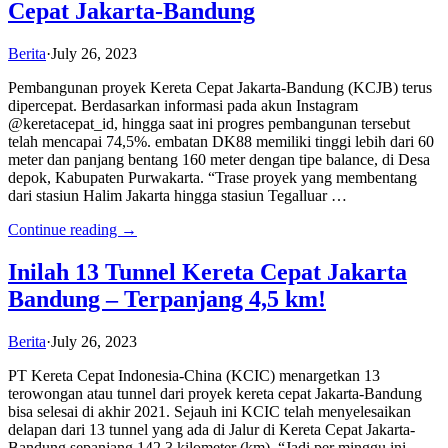
Cepat Jakarta-Bandung
Berita
·
July 26, 2023
Pembangunan proyek Kereta Cepat Jakarta-Bandung (KCJB) terus
dipercepat. Berdasarkan informasi pada akun Instagram
@keretacepat_id, hingga saat ini progres pembangunan tersebut
telah mencapai 74,5%. embatan DK88 memiliki tinggi lebih dari 60
meter dan panjang bentang 160 meter dengan tipe balance, di Desa
depok, Kabupaten Purwakarta. “Trase proyek yang membentang
dari stasiun Halim Jakarta hingga stasiun Tegalluar …
Continue reading →
Inilah 13 Tunnel Kereta Cepat Jakarta
Bandung – Terpanjang 4,5 km!
Berita
·
July 26, 2023
PT Kereta Cepat Indonesia-China (KCIC) menargetkan 13
terowongan atau tunnel dari proyek kereta cepat Jakarta-Bandung
bisa selesai di akhir 2021. Sejauh ini KCIC telah menyelesaikan
delapan dari 13 tunnel yang ada di Jalur di Kereta Cepat Jakarta-
Bandung sepanjang 142,3 kilometer (km). “Jadi per minggu ini