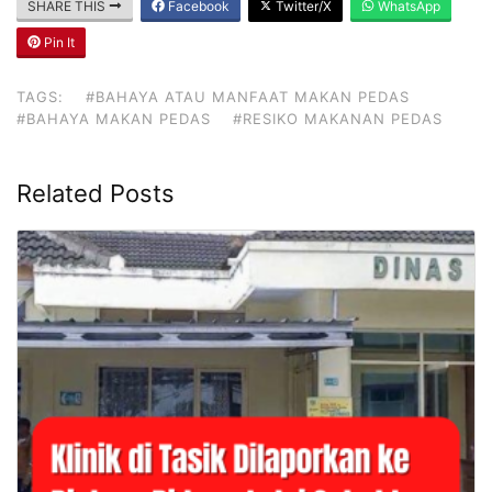
SHARE THIS
Facebook
Twitter/X
WhatsApp
Pin It
TAGS:
#BAHAYA ATAU MANFAAT MAKAN PEDAS
#BAHAYA MAKAN PEDAS
#RESIKO MAKANAN PEDAS
Related Posts