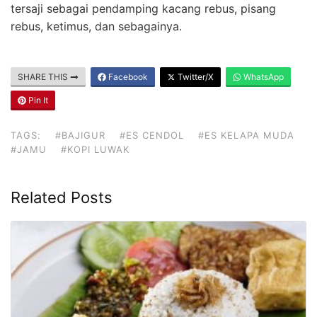
tersaji sebagai pendamping kacang rebus, pisang
rebus, ketimus, dan sebagainya.
SHARE THIS
Facebook
Twitter/X
WhatsApp
Pin It
TAGS:
#BAJIGUR
#ES CENDOL
#ES KELAPA MUDA
#JAMU
#KOPI LUWAK
Related Posts