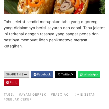
Tahu jeletot sendiri merupakan tahu yang digoreng
yang didalamnya berisi sayuran dan cabai. Tahu jeletot
ini terkenal dengan rasanya yang sangat pedas dan
pastinya membuat lidah penikmatnya merasa
ketagihan.
SHARE THIS
Facebook
Twitter/X
WhatsApp
Pin It
TAGS:
#AYAM GEPREK
#BASO ACI
#MIE SETAN
#SEBLAK CEKER