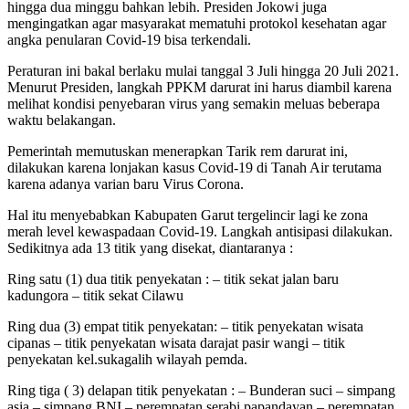
hingga dua minggu bahkan lebih. Presiden Jokowi juga
mengingatkan agar masyarakat mematuhi protokol kesehatan agar
angka penularan Covid-19 bisa terkendali.
Peraturan ini bakal berlaku mulai tanggal 3 Juli hingga 20 Juli 2021.
Menurut Presiden, langkah PPKM darurat ini harus diambil karena
melihat kondisi penyebaran virus yang semakin meluas beberapa
waktu belakangan.
Pemerintah memutuskan menerapkan Tarik rem darurat ini,
dilakukan karena lonjakan kasus Covid-19 di Tanah Air terutama
karena adanya varian baru Virus Corona.
Hal itu menyebabkan Kabupaten Garut tergelincir lagi ke zona
merah level kewaspadaan Covid-19. Langkah antisipasi dilakukan.
Sedikitnya ada 13 titik yang disekat, diantaranya :
Ring satu (1) dua titik penyekatan : – titik sekat jalan baru
kadungora – titik sekat Cilawu
Ring dua (3) empat titik penyekatan: – titik penyekatan wisata
cipanas – titik penyekatan wisata darajat pasir wangi – titik
penyekatan kel.sukagalih wilayah pemda.
Ring tiga ( 3) delapan titik penyekatan : – Bunderan suci – simpang
asia – simpang BNI – perempatan serabi papandayan – perempatan