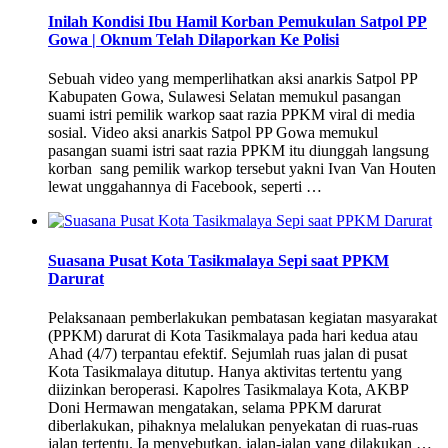
Inilah Kondisi Ibu Hamil Korban Pemukulan Satpol PP
Gowa | Oknum Telah Dilaporkan Ke Polisi
Sebuah video yang memperlihatkan aksi anarkis Satpol PP
Kabupaten Gowa, Sulawesi Selatan memukul pasangan
suami istri pemilik warkop saat razia PPKM viral di media
sosial. Video aksi anarkis Satpol PP Gowa memukul
pasangan suami istri saat razia PPKM itu diunggah langsung
korban sang pemilik warkop tersebut yakni Ivan Van Houten
lewat unggahannya di Facebook, seperti …
Suasana Pusat Kota Tasikmalaya Sepi saat PPKM
Darurat
Pelaksanaan pemberlakukan pembatasan kegiatan masyarakat
(PPKM) darurat di Kota Tasikmalaya pada hari kedua atau
Ahad (4/7) terpantau efektif. Sejumlah ruas jalan di pusat
Kota Tasikmalaya ditutup. Hanya aktivitas tertentu yang
diizinkan beroperasi. Kapolres Tasikmalaya Kota, AKBP
Doni Hermawan mengatakan, selama PPKM darurat
diberlakukan, pihaknya melalukan penyekatan di ruas-ruas
jalan tertentu. Ia menyebutkan, jalan-jalan yang dilakukan …