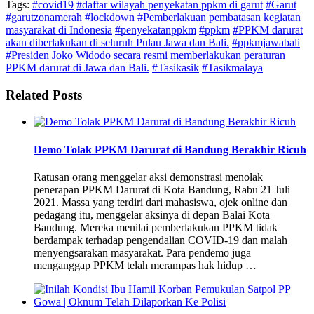
Tags:
#covid19
#daftar wilayah penyekatan ppkm di garut
#Garut
#garutzonamerah
#lockdown
#Pemberlakuan pembatasan kegiatan
masyarakat di Indonesia
#penyekatanppkm
#ppkm
#PPKM darurat
akan diberlakukan di seluruh Pulau Jawa dan Bali.
#ppkmjawabali
#Presiden Joko Widodo secara resmi memberlakukan peraturan
PPKM darurat di Jawa dan Bali.
#Tasikasik
#Tasikmalaya
Related Posts
Demo Tolak PPKM Darurat di Bandung Berakhir Ricuh
Ratusan orang menggelar aksi demonstrasi menolak
penerapan PPKM Darurat di Kota Bandung, Rabu 21 Juli
2021. Massa yang terdiri dari mahasiswa, ojek online dan
pedagang itu, menggelar aksinya di depan Balai Kota
Bandung. Mereka menilai pemberlakukan PPKM tidak
berdampak terhadap pengendalian COVID-19 dan malah
menyengsarakan masyarakat. Para pendemo juga
menganggap PPKM telah merampas hak hidup …