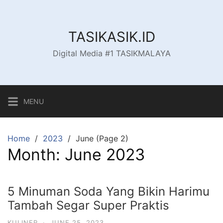
Skip
to
content
TASIKASIK.ID
Digital Media #1 TASIKMALAYA
MENU
Home
2023
June (Page 2)
Month:
June 2023
5 Minuman Soda Yang Bikin Harimu
Tambah Segar Super Praktis
KULINER
·
JUNE 25, 2023