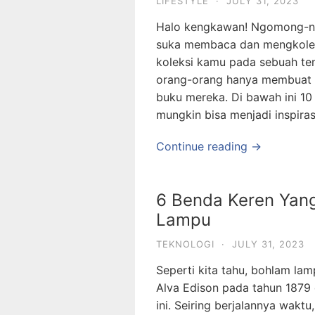
LIFESTYLE
·
JULY 31, 2023
Halo kengkawan! Ngomong-ng
suka membaca dan mengkoleks
koleksi kamu pada sebuah te
orang-orang hanya membuat r
buku mereka. Di bawah ini 10
mungkin bisa menjadi inspiras
Continue reading →
6 Benda Keren Yang
Lampu
TEKNOLOGI
·
JULY 31, 2023
Seperti kita tahu, bohlam la
Alva Edison pada tahun 1879 
ini. Seiring berjalannya wakt