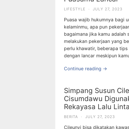
LIFESTYLE
·
JULY 27, 2023
Puasa wajib hukumnya bagi um
kelaminmu, apa pun pekerjaa
bagaimana jika kamu adalah 
melakukan pekerjaan yang ber
perlu khawatir, beberapa tip
dengan lancar meskipun kamu
Continue reading →
Simpang Susun Cil
Cisumdawu Digunaka
Rekayasa Lalu Lint
BERITA
·
JULY 27, 2023
Cileunyi bisa dikatakan kawas