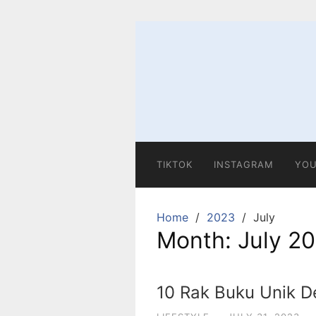
Skip
to
content
TIKTOK
INSTAGRAM
YOU
Home
2023
July
Month:
July 2
10 Rak Buku Unik D