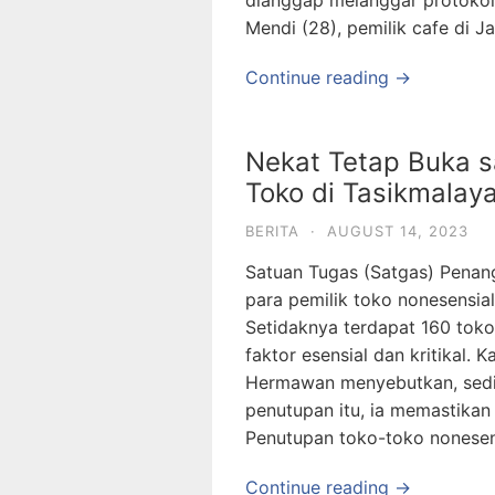
dianggap melanggar protokol
Mendi (28), pemilik cafe di J
Continue reading →
Nekat Tetap Buka s
Toko di Tasikmalay
BERITA
·
AUGUST 14, 2023
Satuan Tugas (Satgas) Penan
para pemilik toko nonesensia
Setidaknya terdapat 160 toko
faktor esensial dan kritikal.
Hermawan menyebutkan, sedik
penutupan itu, ia memastika
Penutupan toko-toko nonesen
Continue reading →