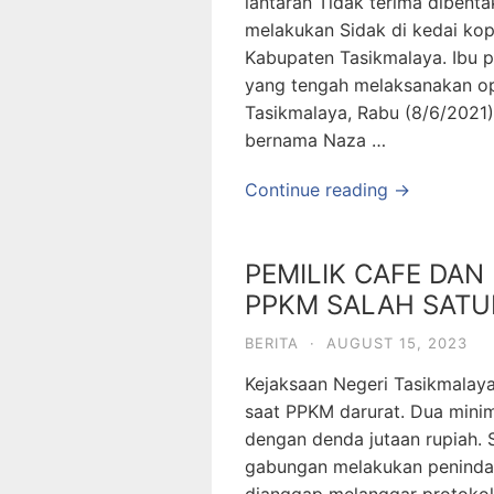
lantaran Tidak terima dibent
melakukan Sidak di kedai kopi
Kabupaten Tasikmalaya. Ibu pe
yang tengah melaksanakan op
Tasikmalaya, Rabu (8/6/2021
bernama Naza …
Continue reading →
PEMILIK CAFE DAN
PPKM SALAH SATUN
BERITA
·
AUGUST 15, 2023
Kejaksaan Negeri Tasikmalay
saat PPKM darurat. Dua minima
dengan denda jutaan rupiah. S
gabungan melakukan penindak