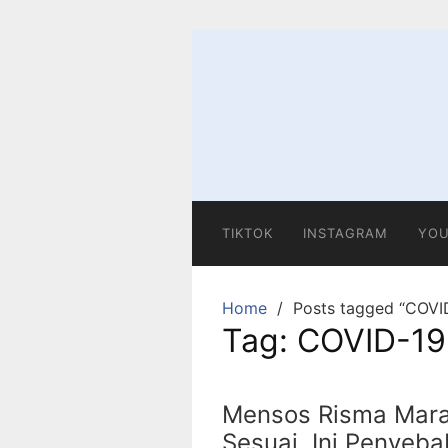
Skip
to
content
TIKTOK
INSTAGRAM
YOU
Home
Posts tagged “COVI
Tag:
COVID-19
Mensos Risma Mara
Sesuai, Ini Penyeb