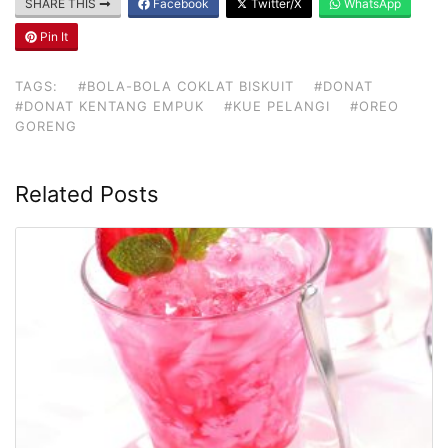
SHARE THIS
Facebook
Twitter/X
WhatsApp
Pin It
TAGS:
#BOLA-BOLA COKLAT BISKUIT
#DONAT
#DONAT KENTANG EMPUK
#KUE PELANGI
#OREO
GORENG
Related Posts