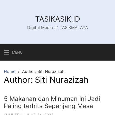
S
k
i
TASIKASIK.ID
p
Digital Media #1 TASIKMALAYA
t
o
c
o
MENU
n
t
e
Home
Author: Siti Nurazizah
n
Author:
Siti Nurazizah
t
5 Makanan dan Minuman Ini Jadi
Paling terhits Sepanjang Masa
KULINER
·
JUNE 24, 2023