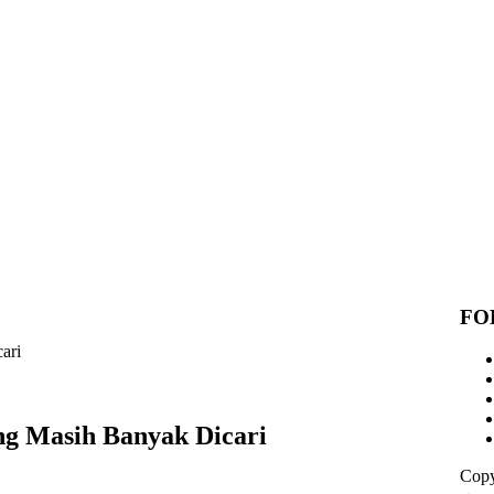
FO
ari
ng Masih Banyak Dicari
Copy