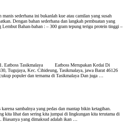
 manis sederhana ini bukanlah kue atau camilan yang susah
patkan. Dengan bahan sederhana dan langkah pembuatan yang
Lembut Bahan-bahan : – 300 gram tepung terigu protein tinggi –
ya 1. Eatboss Tasikmalaya Eatboss Merupakan Kedai Di
.330, Tugujaya, Kec. Cihideung, Tasikmalaya, jawa Barat 46126
cukup populer dan ternama di Tasikmalaya Dan juga …
das karena sambalnya yang pedas dan mantap bikin ketagihan.
 kita lihat dan sering kita jumpai di lingkungan kita terutama di
bal. Biasanya yang dimaksud adalah ikan …