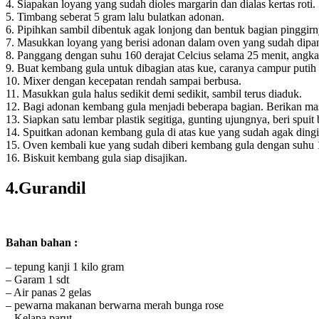
4. Siapakan loyang yang sudah dioles margarin dan dialas kertas roti.
5. Timbang seberat 5 gram lalu bulatkan adonan.
6. Pipihkan sambil dibentuk agak lonjong dan bentuk bagian pinggir
7. Masukkan loyang yang berisi adonan dalam oven yang sudah dipa
8. Panggang dengan suhu 160 derajat Celcius selama 25 menit, angkat
9. Buat kembang gula untuk dibagian atas kue, caranya campur putih t
10. Mixer dengan kecepatan rendah sampai berbusa.
11. Masukkan gula halus sedikit demi sedikit, sambil terus diaduk.
12. Bagi adonan kembang gula menjadi beberapa bagian. Berikan m
13. Siapkan satu lembar plastik segitiga, gunting ujungnya, beri spuit 
14. Spuitkan adonan kembang gula di atas kue yang sudah agak dingi
15. Oven kembali kue yang sudah diberi kembang gula dengan suhu 15
16. Biskuit kembang gula siap disajikan.
4.Gurandil
Bahan bahan :
– tepung kanji 1 kilo gram
– Garam 1 sdt
– Air panas 2 gelas
– pewarna makanan berwarna merah bunga rose
– Kelapa parut