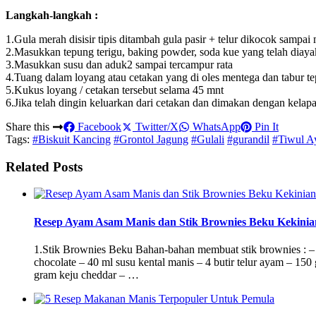
Langkah-langkah :
1.Gula merah disisir tipis ditambah gula pasir + telur dikocok samp
2.Masukkan tepung terigu, baking powder, soda kue yang telah diaya
3.Masukkan susu dan aduk2 sampai tercampur rata
4.Tuang dalam loyang atau cetakan yang di oles mentega dan tabur t
5.Kukus loyang / cetakan tersebut selama 45 mnt
6.Jika telah dingin keluarkan dari cetakan dan dimakan dengan kela
Share this
Facebook
Twitter/X
WhatsApp
Pin It
Tags:
#Biskuit Kancing
#Grontol Jagung
#Gulali
#gurandil
#Tiwul A
Related Posts
Resep Ayam Asam Manis dan Stik Brownies Beku Kekinia
1.Stik Brownies Beku Bahan-bahan membuat stik brownies : – 
chocolate – 40 ml susu kental manis – 4 butir telur ayam – 15
gram keju cheddar – …