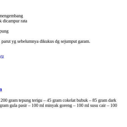
ai mengembang
k dicampur rata
epung
pa parut yg sebelumnya dikukus dg sejumput garam.
yu
n
200 gram tepung terigu – 45 gram cokelat bubuk – 85 gram dark
0 gram gula pasir – 100 ml minyak goreng – 100 ml susu cair – 100