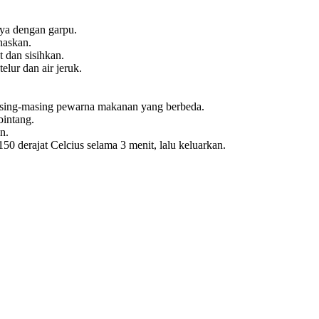
nya dengan garpu.
naskan.
 dan sisihkan.
elur dan air jeruk.
asing-masing pewarna makanan yang berbeda.
bintang.
n.
0 derajat Celcius selama 3 menit, lalu keluarkan.