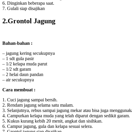
6. Dinginkan beberapa saat.
7. Gulali siap disajikan
2.Grontol Jagung
Bahan-bahan :
– jagung kering secukupnya
– 1 sdt gula pasir
– 1/2 kelapa muda parut
– 1/2 sdt garam
– 2 helai daun pandan
– air secukupnya
Cara membuat :
1. Cuci jagung sampai bersih.
2. Rendam jagung selama satu malam.
3. Selanjutnya, rebus sampai jagung mekar atau bisa juga menggunakan
4. Campurkan kelapa muda yang telah diparut dengan sedikit garam.
5. Kukus kurang kebih 20 menit, angkat dan sisihkan.
6. Campur jagung, gula dan kelapa sesuai selera.
7. Grontol jagung siap disajikan.