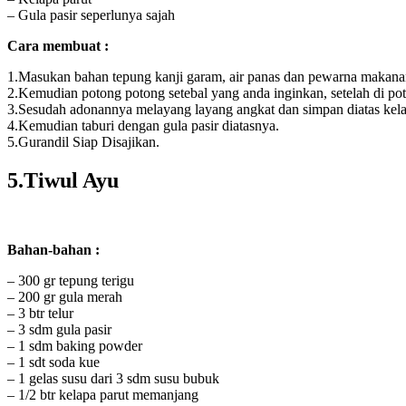
– Gula pasir seperlunya sajah
Cara membuat :
1.Masukan bahan tepung kanji garam, air panas dan pewarna makanan
2.Kemudian potong potong setebal yang anda inginkan, setelah di p
3.Sesudah adonannya melayang layang angkat dan simpan diatas kelap
4.Kemudian taburi dengan gula pasir diatasnya.
5.Gurandil Siap Disajikan.
5.Tiwul Ayu
Bahan-bahan :
– 300 gr tepung terigu
– 200 gr gula merah
– 3 btr telur
– 3 sdm gula pasir
– 1 sdm baking powder
– 1 sdt soda kue
– 1 gelas susu dari 3 sdm susu bubuk
– 1/2 btr kelapa parut memanjang