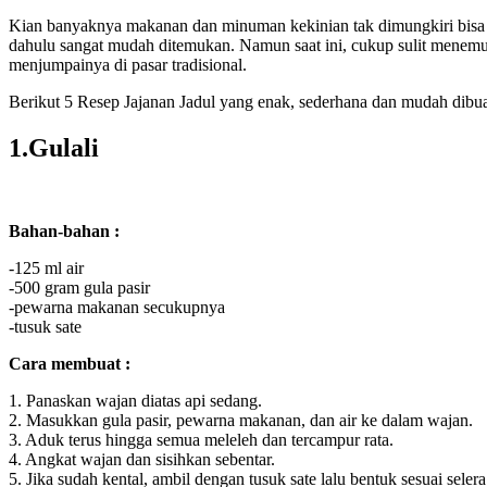
Kian banyaknya makanan dan minuman kekinian tak dimungkiri bisa me
dahulu sangat mudah ditemukan. Namun saat ini, cukup sulit menemuka
menjumpainya di pasar tradisional.
Berikut 5 Resep Jajanan Jadul yang enak, sederhana dan mudah dibua
1.Gulali
Bahan-bahan :
-125 ml air
-500 gram gula pasir
-pewarna makanan secukupnya
-tusuk sate
Cara membuat :
1. Panaskan wajan diatas api sedang.
2. Masukkan gula pasir, pewarna makanan, dan air ke dalam wajan.
3. Aduk terus hingga semua meleleh dan tercampur rata.
4. Angkat wajan dan sisihkan sebentar.
5. Jika sudah kental, ambil dengan tusuk sate lalu bentuk sesuai selera