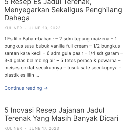
5 Resep Es Jadul Terenak,
Menyegarkan Sekaligus Penghilang
Dahaga
KULINER
·
JUNE 20, 2023
1.Es lilin Bahan-bahan : – 2 sdm tepung maizena – 1
bungkus susu bubuk vanilla full cream – 1/2 bungkus
santan kara kecil – 6 sdm gula pasir – 1/4 sdt garam –
3-4 gelas belimbing air – 5 tetes perasa & pewarna –
meises coklat secukupnya – tusuk sate secukupnya –
plastik es lilin …
Continue reading →
5 Inovasi Resep Jajanan Jadul
Terenak Yang Masih Banyak Dicari
KULINER
·
JUNE 17, 2023