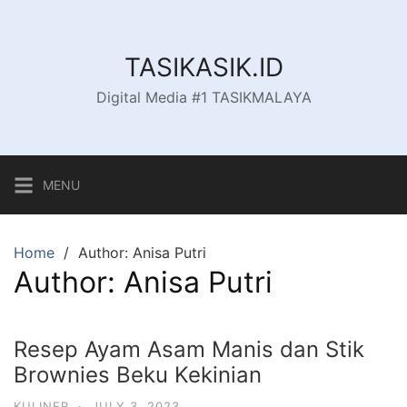
Skip
to
content
TASIKASIK.ID
Digital Media #1 TASIKMALAYA
MENU
Home
Author: Anisa Putri
Author:
Anisa Putri
Resep Ayam Asam Manis dan Stik
Brownies Beku Kekinian
KULINER
·
JULY 3, 2023